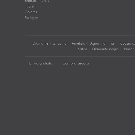
Brincos Infantis
Infantil
Colares
Relógios
Diamante
Zircônia
Ametista
Agua marinha
Topazio a
Safira
Diamante negro
Tanzan
Envio gratuito
Compra segura