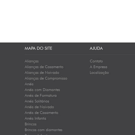
MAPA DO SITE
AJUDA
Alianças
Contato
Alianças de Casamento
A Empresa
Alianças de Noivado
Localização
Alianças de Compromisso
Anéis
Anéis com Diamantes
Anéis de Formatura
Anéis Solitários
Anéis de Noivado
Anéis de Casamento
Anéis Infantis
Brincos
Brincos com diamantes