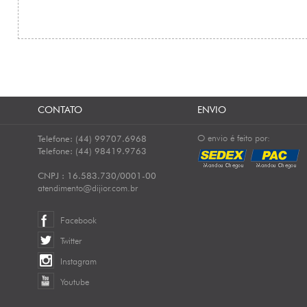
CONTATO
ENVIO
O envio é feito por:
Telefone: (44) 99707.6968
Telefone: (44) 98419.9763
CNPJ : 16.583.730/0001-00
atendimento@dijior.com.br
Facebook
Twitter
Instagram
Youtube