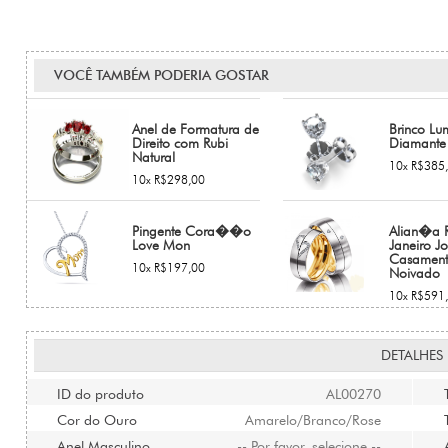
VOCÊ TAMBÉM PODERIA GOSTAR
Anel de Formatura de
Brinco Lu
Direito com Rubi
Diamante
Natural
10x R$385
10x R$298,00
Pingente Cora��o
Alian�a R
Love Mon
Janeiro Jo
Casament
10x R$197,00
Noivado
10x R$591
DETALHES
ID do produto
AL00270
Cor do Ouro
Amarelo/Branco/Rose
Anel Masculino
-- Por favor, selecione --