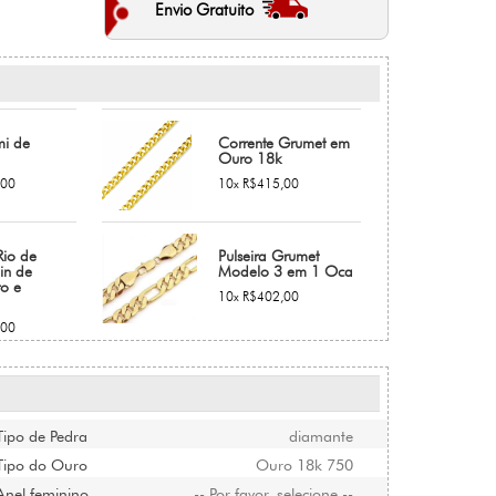
Envio Gratuito
mi de
Corrente Grumet em
Ouro 18k
,00
10x R$415,00
io de
Pulseira Grumet
in de
Modelo 3 em 1 Oca
o e
10x R$402,00
,00
Tipo de Pedra
diamante
Tipo do Ouro
Ouro 18k 750
Anel feminino
-- Por favor, selecione --