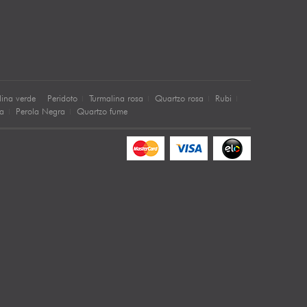
lina verde
Peridoto
Turmalina rosa
Quartzo rosa
Rubi
sa
Perola Negra
Quartzo fume