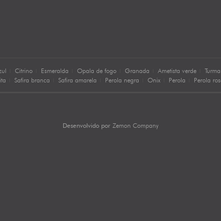
zul
Citrino
Esmeralda
Opala de fogo
Granada
Ametista verde
Turma
ita
Safira branca
Safira amarela
Perola negra
Onix
Perola
Perola ro
Zemon Company
Desenvolvido por