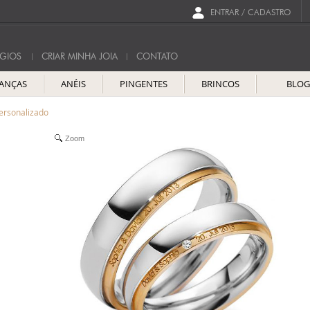
ENTRAR / CADASTRO
GIOS
CRIAR MINHA JOIA
CONTATO
IANÇAS
ANÉIS
PINGENTES
BRINCOS
BLO
ersonalizado
Zoom