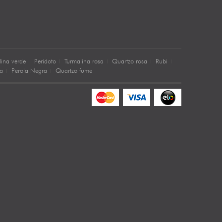
lina verde
Peridoto
Turmalina rosa
Quartzo rosa
Rubi
sa
Perola Negra
Quartzo fume