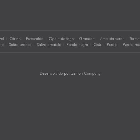
zul
Citrino
Esmeralda
Opala de fogo
Granada
Ametista verde
Turma
ita
Safira branca
Safira amarela
Perola negra
Onix
Perola
Perola ro
Zemon Company
Desenvolvido por