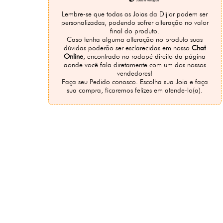
Lembre-se que todas as Joias da Dijior podem ser
personalizadas, podendo sofrer alteração no valor
final do produto.
Caso tenha alguma alteração no produto suas
dúvidas poderão ser esclarecidas em nosso
Chat
Online
, encontrado no rodapé direito da página
aonde você fala diretamente com um dos nossos
vendedores!
Faça seu Pedido conosco. Escolha sua Joia e faça
sua compra, ficaremos felizes em atende-lo(a).