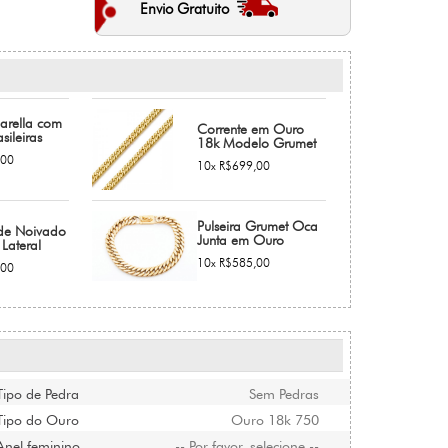
Envio Gratuito
arella com
Corrente em Ouro
sileiras
18k Modelo Grumet
,00
10x R$699,00
Pulseira Grumet Oca
de Noivado
Junta em Ouro
Lateral
10x R$585,00
,00
Tipo de Pedra
Sem Pedras
Tipo do Ouro
Ouro 18k 750
Anel feminino
-- Por favor, selecione --