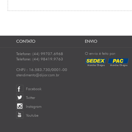
CONTATO
ENVIO
O envio é feito por:
Telefone: (44) 99707.6968
Telefone: (44) 98419.9763
CNPJ : 16.583.730/0001-00
atendimento@dijior.com.br
Facebook
Twitter
Instagram
Youtube