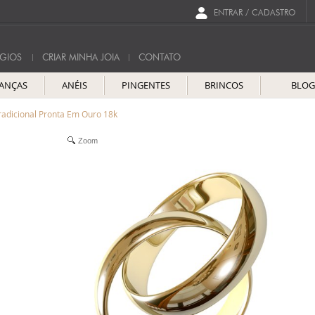
ENTRAR / CADASTRO
GIOS
CRIAR MINHA JOIA
CONTATO
IANÇAS
ANÉIS
PINGENTES
BRINCOS
BLO
adicional Pronta Em Ouro 18k
Zoom