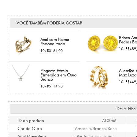
VOCÊ TAMBÉM PODERIA GOSTAR
Brinco Am
Anel com Nome
Pedras Bra
Personalizado
10x R$489
10x R$164,00
Pingente Estrela
Alian�a 
Esmeralda em Ouro
Max Luxo 
Branco
10x R$449
10x R$114,90
DETALHES
ID do produto
AL0066
Cor do Ouro
Amarelo/Branco/Rose
Anel Masculino
-- Por favor, selecione --