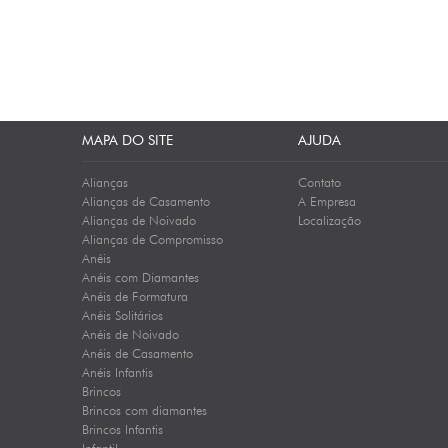
MAPA DO SITE
AJUDA
Alianças
Contato
Alianças de Casamento
A Empresa
Alianças de Noivado
Localização
Alianças de Compromisso
Anéis
Anéis com Diamantes
Anéis de Formatura
Anéis Solitários
Anéis de Noivado
Anéis de Casamento
Anéis Infantis
Brincos
Brincos com diamantes
Brincos Infantis
Infantil