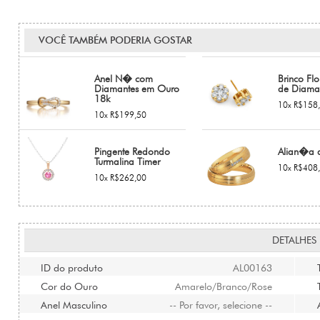
VOCÊ TAMBÉM PODERIA GOSTAR
Anel N� com
Brinco Flo
Diamantes em Ouro
de Diama
18k
10x R$158
10x R$199,50
Pingente Redondo
Alian�a 
Turmalina Timer
10x R$408
10x R$262,00
DETALHES
ID do produto
AL00163
Cor do Ouro
Amarelo/Branco/Rose
Anel Masculino
-- Por favor, selecione --