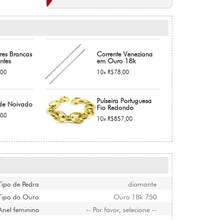
res Brancas
Corrente Veneziana
ntes
em Ouro 18k
,00
10x R$78,00
Pulseira Portuguesa
de Noivado
Fio Redondo
,00
10x R$857,00
Tipo de Pedra
diamante
Tipo do Ouro
Ouro 18k 750
Anel feminino
-- Por favor, selecione --