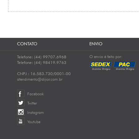
CONTATO
ENVIO
O envio é feito por:
Telefone: (44) 99707.6968
Telefone: (44) 98419.9763
CNPJ : 16.583.730/0001-00
atendimento@dijior.com.br
Facebook
Twitter
Instagram
Youtube