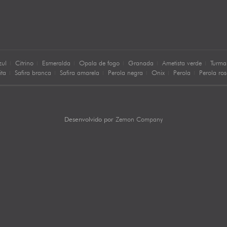
zul
Citrino
Esmeralda
Opala de fogo
Granada
Ametista verde
Turma
ita
Safira branca
Safira amarela
Perola negra
Onix
Perola
Perola ro
Zemon Company
Desenvolvido por