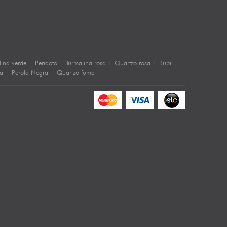
lina verde
Peridoto
Turmalina rosa
Quartzo rosa
Rubi
sa
Perola Negra
Quartzo fume