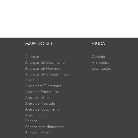
MAPA DO SITE
AJUDA
Alianças
Contato
Alianças de Casamento
A Empresa
Alianças de Noivado
Localização
Alianças de Compromisso
Anéis
Anéis com Diamantes
Anéis de Formatura
Anéis Solitários
Anéis de Noivado
Anéis de Casamento
Anéis Infantis
Brincos
Brincos com diamantes
Brincos Infantis