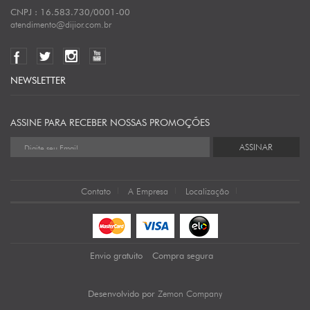
CNPJ : 16.583.730/0001-00
atendimento@dijior.com.br
NEWSLETTER
ASSINE PARA RECEBER NOSSAS PROMOÇÕES
ASSINAR
Contato
A Empresa
Localização
Envio gratuito
Compra segura
Zemon Company
Desenvolvido por