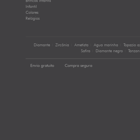
Brincos Infantis
Infantil
Colares
Relógios
Diamante
Zircônia
Ametista
Agua marinha
Topazio a
Safira
Diamante negro
Tanzan
Envio gratuito
Compra segura