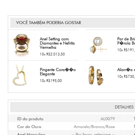
VOCÊ TAMBÉM PODERIA GOSTAR
Anel Setting com
Par de Br
Diamantes e Nefrita
P�rola B
Vermelha
10x R$191
10x R$2.013,50
Pingente Cora��o
Alian�a 
Elegante
10x R$730
10x R$195,00
DETALHES
ID do produto
AL0079
Cor do Ouro
Amarelo/Branco/Rose
Anel Masculino
-- Por favor, selecione --