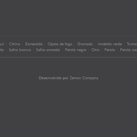
zul
Citrino
Esmeralda
Opala de fogo
Granada
Ametista verde
Turma
ita
Safira branca
Safira amarela
Perola negra
Onix
Perola
Perola ro
Zemon Company
Desenvolvido por