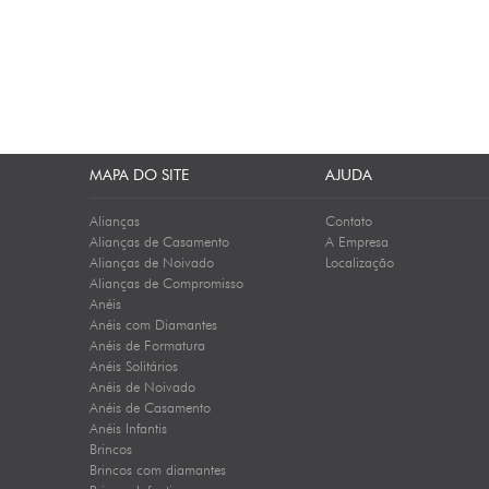
MAPA DO SITE
AJUDA
Alianças
Contato
Alianças de Casamento
A Empresa
Alianças de Noivado
Localização
Alianças de Compromisso
Anéis
Anéis com Diamantes
Anéis de Formatura
Anéis Solitários
Anéis de Noivado
Anéis de Casamento
Anéis Infantis
Brincos
Brincos com diamantes