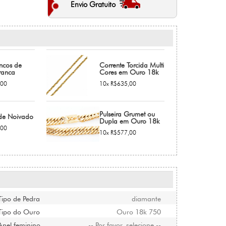
Envio Gratuito
incos de
Corrente Torcida Multi
ranca
Cores em Ouro 18k
,00
10x R$635,00
Pulseira Grumet ou
de Noivado
Dupla em Ouro 18k
,00
10x R$577,00
Tipo de Pedra
diamante
Tipo do Ouro
Ouro 18k 750
Anel feminino
-- Por favor, selecione --