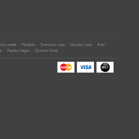
lina verde
Peridoto
Turmalina rosa
Quartzo rosa
Rubi
sa
Perola Negra
Quartzo fume