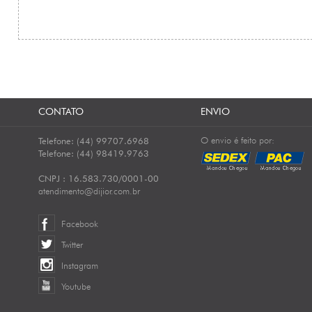
CONTATO
ENVIO
O envio é feito por:
Telefone: (44) 99707.6968
Telefone: (44) 98419.9763
CNPJ : 16.583.730/0001-00
atendimento@dijior.com.br
Facebook
Twitter
Instagram
Youtube