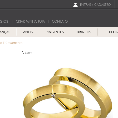
ENTRAR / CADASTRO
GIOS
CRIAR MINHA JOIA
CONTATO
IANÇAS
ANÉIS
PINGENTES
BRINCOS
BLO
ado E Casamento
Zoom