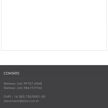
CONTATO
Telefone: (44) 99707.6968
Telefone: (44) 98419.9763
CNPJ : 16.583.730/0001-00
atendimento@dijior.com.br