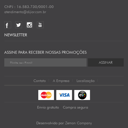
CNPJ : 16.583.730/0001-00
atendimento@dijior.com.br
NEWSLETTER
ASSINE PARA RECEBER NOSSAS PROMOÇÕES
ASSINAR
Contato
A Empresa
Localização
Envio gratuito
Compra segura
Zemon Company
Desenvolvido por