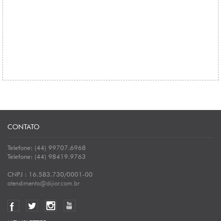
CONTATO
Telefone: (44) 99707.6968
Telefone: (44) 98419.9763
CNPJ : 16.583.730/0001-00
atendimento@dijior.com.br