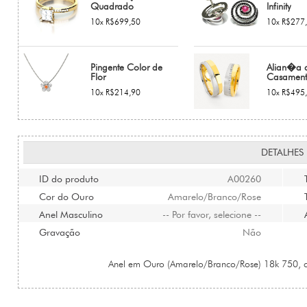
Quadrado
Infinity
10x R$699,50
10x R$277
Pingente Color de
Alian�a 
Flor
Casamen
10x R$214,90
10x R$495
DETALHES
ID do produto
A00260
Cor do Ouro
Amarelo/Branco/Rose
Anel Masculino
-- Por favor, selecione --
Gravação
Não
Anel em Ouro (Amarelo/Branco/Rose) 18k 750, 