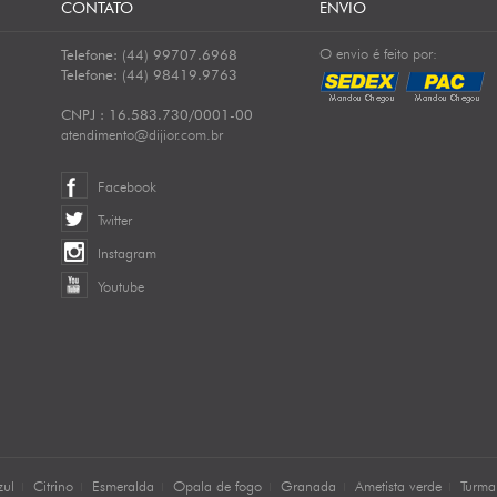
CONTATO
ENVIO
O envio é feito por:
Telefone: (44) 99707.6968
Telefone: (44) 98419.9763
CNPJ : 16.583.730/0001-00
atendimento@dijior.com.br
Facebook
Twitter
Instagram
Youtube
zul
Citrino
Esmeralda
Opala de fogo
Granada
Ametista verde
Turma