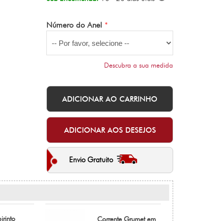
Número do Anel
*
Descubra a sua medida
Envio Gratuito
irinto
Corrente Grumet em