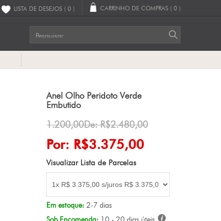
CARRINHO DE COMPRAS
( 0 )
LISTA DE DESEJOS
( 0 )
G
Anel Olho Peridoto Verde
Embutido
1.200,00De: R$2.480,00
Por: R$3.375,00
Visualizar Lista de Parcelas
Em estoque:
2-7 dias
Sob Encomenda:
10 - 20 dias úteis