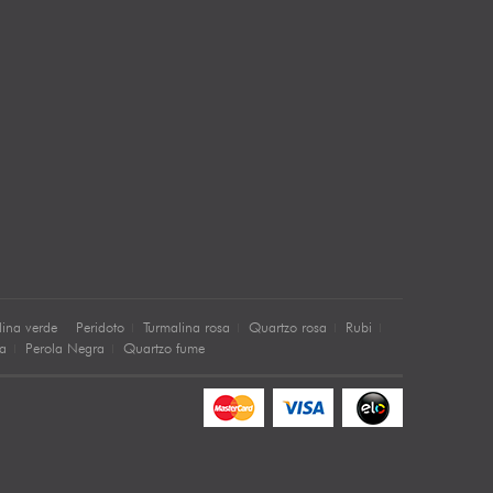
lina verde
Peridoto
Turmalina rosa
Quartzo rosa
Rubi
sa
Perola Negra
Quartzo fume