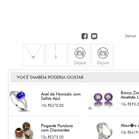
Salvar
VOCÊ TAMBÉM PODERIA GOSTAR
Brinco Zi
Anel de Noivado com
Ametista 
Safira Azul
10x R$93,
10x R$370,00
Alian�a 
Pingente Pandora
com Diamantes
10x R$419
10x R$375,00