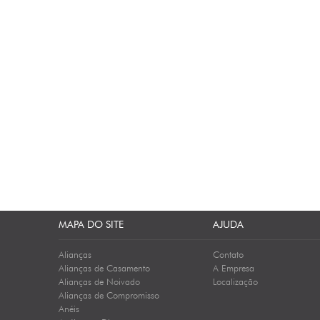
MAPA DO SITE
AJUDA
Alianças
Contato
Alianças de Casamento
A Empresa
Alianças de Noivado
Localização
Alianças de Compromisso
Anéis