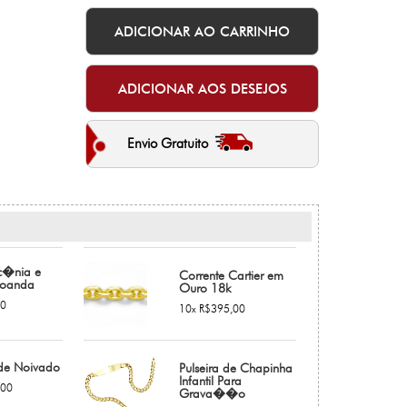
Envio Gratuito
rc�nia e
Corrente Cartier em
Loanda
Ouro 18k
00
10x R$395,00
de Noivado
Pulseira de Chapinha
Infantil Para
,00
Grava��o