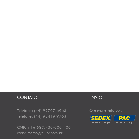
CONTATO
ENVIO
O envio é feito por:
Telefone: (44) 99707.6968
Telefone: (44) 98419.9763
CNPJ : 16.583.730/0001-00
atendimento@dijior.com.br