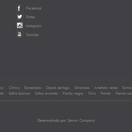
Facebook
Twitter
Instagram
Youtube
zul
Citrino
Esmeralda
Opala de fogo
Granada
Ametista verde
Turma
ita
Safira branca
Safira amarela
Perola negra
Onix
Perola
Perola ro
Zemon Company
Desenvolvido por