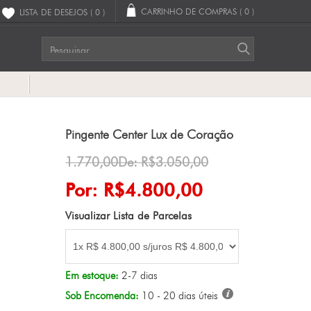
CARRINHO DE COMPRAS
( 0 )
LISTA DE DESEJOS
( 0 )
G
Pingente Center Lux de Coração
1.770,00De: R$3.050,00
Por: R$4.800,00
Visualizar Lista de Parcelas
Em estoque:
2-7 dias
Sob Encomenda:
10 - 20 dias úteis