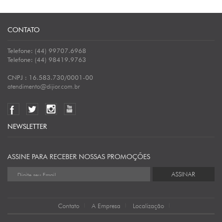
CONTATO
Telefone: (44) 99707.6968
Telefone: (44) 98419.9763
CNPJ : 16.583.730/0001-00
atendimento@dijior.com.br
NEWSLETTER
ASSINE PARA RECEBER NOSSAS PROMOÇÕES
ASSINAR
Contato
A Empresa
Localização