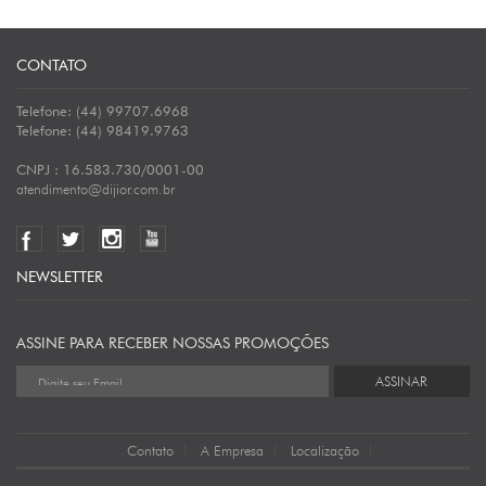
CONTATO
Telefone: (44) 99707.6968
Telefone: (44) 98419.9763
CNPJ : 16.583.730/0001-00
atendimento@dijior.com.br
NEWSLETTER
ASSINE PARA RECEBER NOSSAS PROMOÇÕES
ASSINAR
Contato
A Empresa
Localização