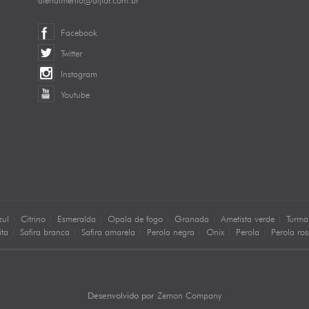
Facebook
Twitter
Instagram
Youtube
zul
Citrino
Esmeralda
Opala de fogo
Granada
Ametista verde
Turma
ita
Safira branca
Safira amarela
Perola negra
Onix
Perola
Perola ro
Zemon Company
Desenvolvido por