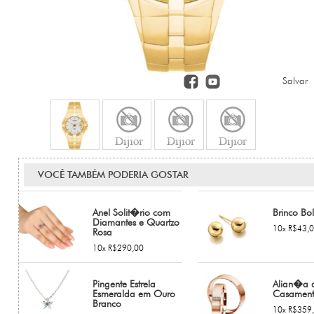
Salvar
VOCÊ TAMBÉM PODERIA GOSTAR
Anel Solit�rio com
Brinco Bol
Diamantes e Quartzo
10x R$43,
Rosa
10x R$290,00
Pingente Estrela
Alian�a 
Esmeralda em Ouro
Casamen
Branco
10x R$359