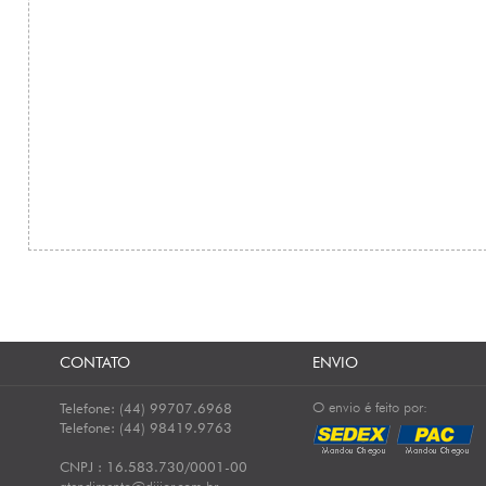
CONTATO
ENVIO
O envio é feito por:
Telefone: (44) 99707.6968
Telefone: (44) 98419.9763
CNPJ : 16.583.730/0001-00
atendimento@dijior.com.br