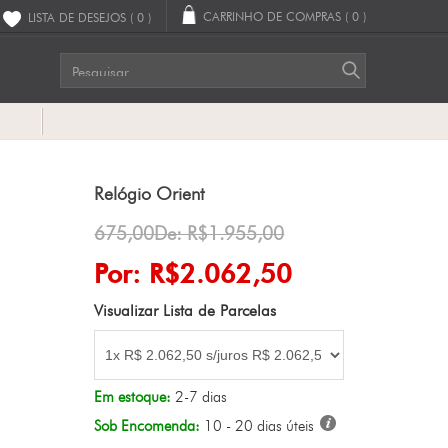
CARRINHO DE COMPRAS
( 0 )
LISTA DE DESEJOS
( 0 )
G
Relógio Orient
675,00De: R$1.955,00
Por: R$2.062,50
Visualizar Lista de Parcelas
Em estoque:
2-7 dias
Sob Encomenda:
10 - 20 dias úteis