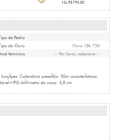
10x R$795,00
Tipo de Pedra
Tipo do Ouro
Ouro 18k 750
Anel feminino
-- Por favor, selecione --
al funçÃµes: Calendário pressÃ£o: 50m caracterÃ­sticas:
idável+IPG diÃ¢metro da caixa: 3,8 cm