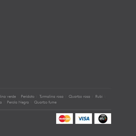
lina verde
Peridoto
Turmalina rosa
Quartzo rosa
Rubi
sa
Perola Negra
Quartzo fume