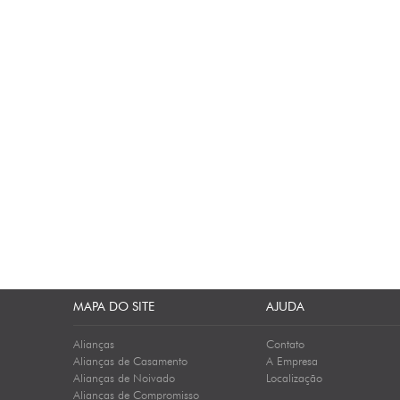
MAPA DO SITE
AJUDA
Alianças
Contato
Alianças de Casamento
A Empresa
Alianças de Noivado
Localização
Alianças de Compromisso