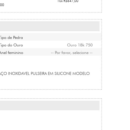
10x R$647,00
,00
Tipo de Pedra
Tipo do Ouro
Ouro 18k 750
Anel feminino
-- Por favor, selecione --
EM AÇO INOXIDAVEL PULSEIRA EM SILICONE MODELO