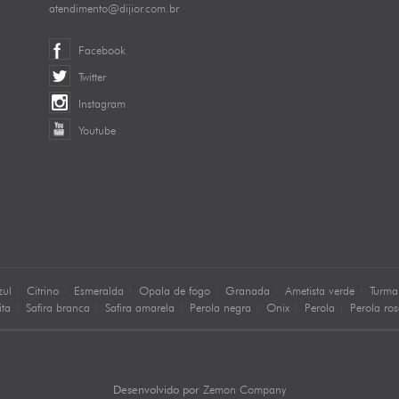
atendimento@dijior.com.br
Facebook
Twitter
Instagram
Youtube
zul
Citrino
Esmeralda
Opala de fogo
Granada
Ametista verde
Turma
ita
Safira branca
Safira amarela
Perola negra
Onix
Perola
Perola ro
Zemon Company
Desenvolvido por