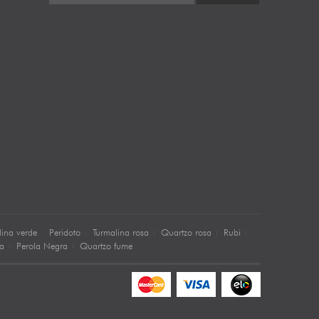
lina verde
Peridoto
Turmalina rosa
Quartzo rosa
Rubi
sa
Perola Negra
Quartzo fume