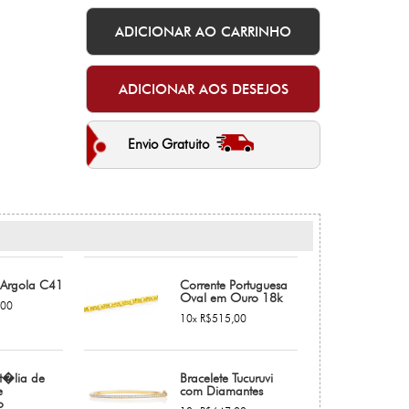
Envio Gratuito
 Argola C41
Corrente Portuguesa
Oval em Ouro 18k
,00
10x R$515,00
t�lia de
Bracelete Tucuruvi
e
com Diamantes
o