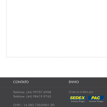
CONTATO
ENVIO
O envio é feito por:
Telefone: (44) 99707.6968
Telefone: (44) 98419.9763
CNPJ : 16.583.730/0001-00