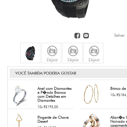
Salvar
VOCÊ TAMBÉM PODERIA GOSTAR
Anel com Diamantes
Brinco de
e P�rola Branca
10x R$184
com Detalhes em
Diamantes
10x R$195,00
Pingente de Chave
Alian�a I
Desert
Noivado 
casament